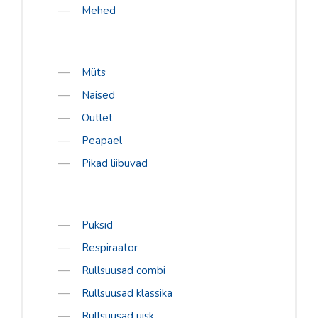
Mehed
Müts
Naised
Outlet
Peapael
Pikad liibuvad
Püksid
Respiraator
Rullsuusad combi
Rullsuusad klassika
Rullsuusad uisk