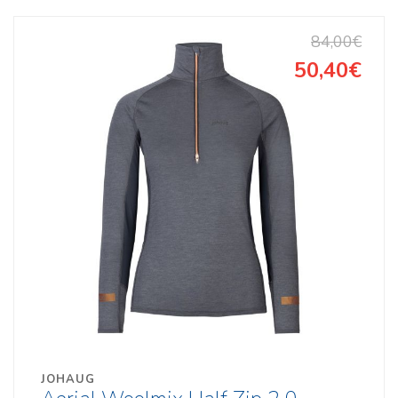
84,00€
50,40€
JOHAUG