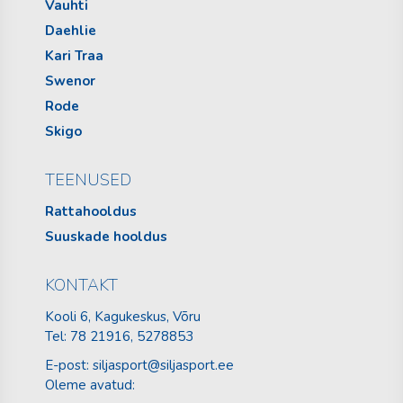
Vauhti
Daehlie
Kari Traa
Swenor
Rode
Skigo
TEENUSED
Rattahooldus
Suuskade hooldus
KONTAKT
Kooli 6, Kagukeskus, Võru
Tel:
78 21916
, 5278853
E-post:
siljasport@siljasport.ee
Oleme avatud: