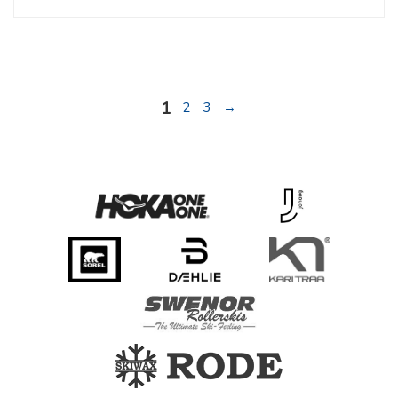
1
2
3
→