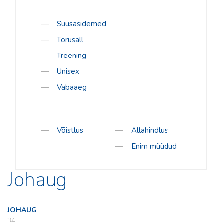
Suusasidemed
Torusall
Treening
Unisex
Vabaaeg
Võistlus
Allahindlus
Enim müüdud
Johaug
JOHAUG
34