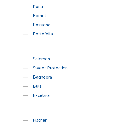
E-poe liitumistingimused
Kona
Jalanõude suurused
Romet
Rossignol
Suuruste tabel
Rottefella
E-POOD
Kõik tooted
Alpina
Salomon
Bergans
Sweet Protection
Bagheera
Cebe
Bula
Giant
Excelsior
Hestra
Julbo
Kona
Fischer