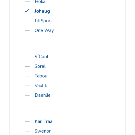
Romet
Hoka
Johaug
Rossignol
LillSport
Rottefella
One Way
Salomon
Sweet Protection
Bagheera
S´Cool
Sorel
Bula
Tabou
Excelsior
Vauhti
Fischer
Daehlie
Hoka
Johaug
LillSport
Kari Traa
Swenor
One Way