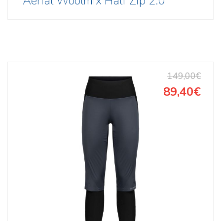
Aerial Woolmix Half Zip 2.0
149,00€
89,40€