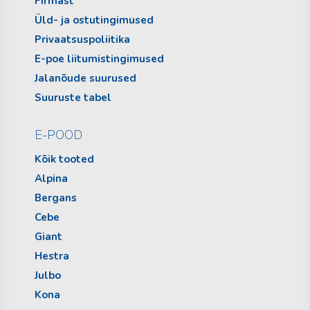
Firmast
Üld- ja ostutingimused
Privaatsuspoliitika
E-poe liitumistingimused
Jalanõude suurused
Suuruste tabel
E-POOD
Kõik tooted
Alpina
Bergans
Cebe
Giant
Hestra
Julbo
Kona