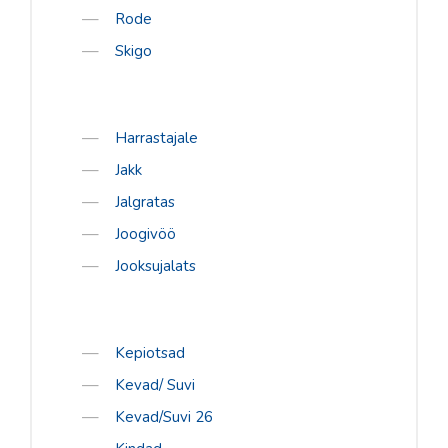
Rode
S´Cool
Skigo
Sorel
Tabou
Vauhti
Harrastajale
Daehlie
Jakk
Jalgratas
Kari Traa
Joogivöö
Swenor
Jooksujalats
Rode
Skigo
TEENUSED
Kepiotsad
Kevad/ Suvi
Rattahooldus
Kevad/Suvi 26
Suuskade hooldus