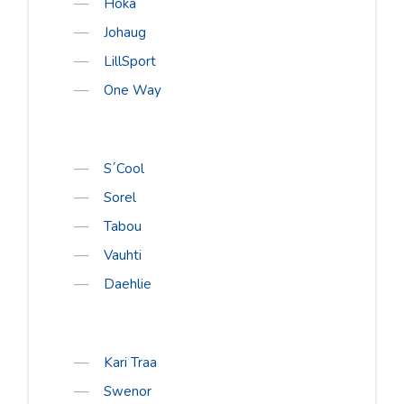
Hoka
Romet
Johaug
Rossignol
LillSport
Rottefella
One Way
Salomon
Sweet Protection
Bagheera
S´Cool
Sorel
Bula
Tabou
Excelsior
Vauhti
Fischer
Daehlie
Hoka
Johaug
LillSport
Kari Traa
Swenor
One Way