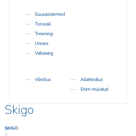
Suusasidemed
Torusall
Treening
Unisex
Vabaaeg
Võistlus
Allahindlus
Enim müüdud
Skigo
SKIGO
0