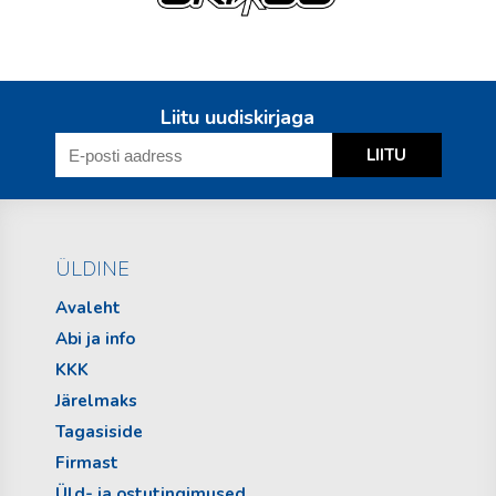
Liitu uudiskirjaga
ÜLDINE
Avaleht
Abi ja info
KKK
Järelmaks
Tagasiside
Firmast
Üld- ja ostutingimused