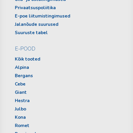
Privaatsuspoliitika
E-poe liitumistingimused
Jalanõude suurused
Suuruste tabel
E-POOD
Kõik tooted
Alpina
Bergans
Cebe
Giant
Hestra
Julbo
Kona
Romet