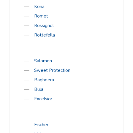
E-poe liitumistingimused
Kona
Jalanõude suurused
Romet
Rossignol
Suuruste tabel
Rottefella
E-POOD
Kõik tooted
Alpina
Salomon
Bergans
Sweet Protection
Bagheera
Cebe
Bula
Giant
Excelsior
Hestra
Julbo
Kona
Fischer