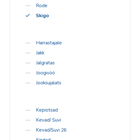
Rode
S´Cool
Skigo
Sorel
Tabou
Vauhti
Harrastajale
Daehlie
Jakk
Jalgratas
Kari Traa
Joogivöö
Swenor
Jooksujalats
Rode
Skigo
Kepiotsad
TEENUSED
Kevad/ Suvi
Rattahooldus
Kevad/Suvi 26
Suuskade hooldus