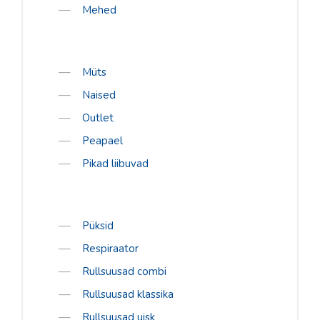
Mehed
Müts
Naised
Outlet
Peapael
Pikad liibuvad
Püksid
Respiraator
Rullsuusad combi
Rullsuusad klassika
Rullsuusad uisk