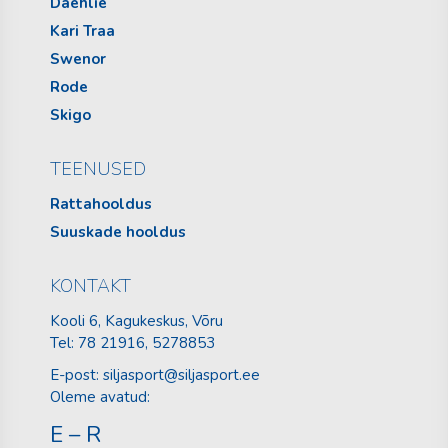
Daehlie
Kari Traa
Swenor
Rode
Skigo
TEENUSED
Rattahooldus
Suuskade hooldus
KONTAKT
Kooli 6, Kagukeskus, Võru
Tel:
78 21916
, 5278853
E-post:
siljasport@siljasport.ee
Oleme avatud:
E – R