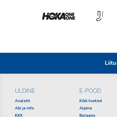
Liitu
ÜLDINE
E-POOD
Avaleht
Kõik tooted
Abi ja info
Alpina
KKK
Bergans