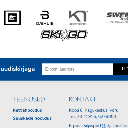
 uudiskirjaga
TEENUSED
KONTAKT
Rattahooldus
Kooli 6, Kagukeskus, Võru
Tel:
78 21916
, 5278853
Suuskade hooldus
E-post:
siljasport@siljasport.e