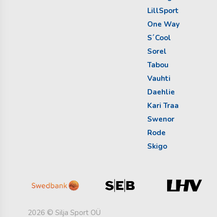
LillSport
One Way
S´Cool
Sorel
Tabou
Vauhti
Daehlie
Kari Traa
Swenor
Rode
Skigo
2026 © Silja Sport OÜ