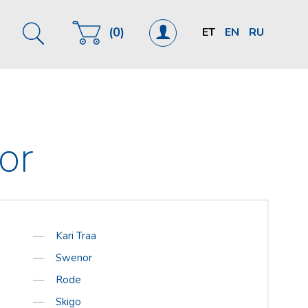
(0)
ET
EN
RU
782 1916
u
port.ee
or
00 EUR
Kari Traa
Swenor
Rode
Skigo