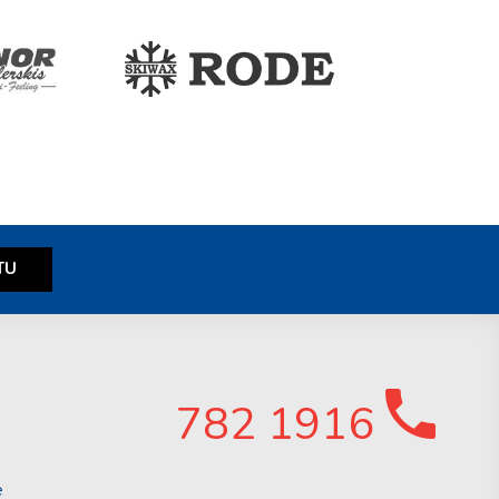
782 1916
e