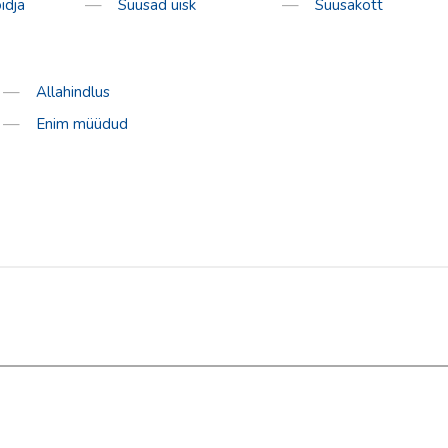
idja
Suusad uisk
Suusakott
Allahindlus
Enim müüdud