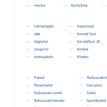
Salomon
Hestra
Rottefella
Sweet Protec
Bagheera
Bula
Harrastajale
Kepiotsad
Excelsior
Jakk
Kevad/ Suvi
Fischer
Jalgratas
Kevad/Suvi 26
Hoka
Joogivöö
Kindad
Johaug
Jooksujalats
Klaebo
LillSport
One Way
Püksid
Rullsuusakot
S´Cool
Respiraator
Soe pesu
Sorel
Rullsuusad combi
Sokid
Tabou
Rullsuusad klassika
Spordiprillid
Vauhti