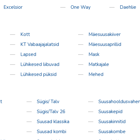
Excelsior
One Way
Daehlie
tion
Kott
Mäesuusakiiver
KT Vabaajajalatsid
Mäesuusaprillid
Lapsed
Mask
Lühikesed liibuvad
Matkajale
Lühikesed püksid
Mehed
t
Sügis/ Talv
Suusahooldusvahen
Sügis/Talv 26
Suusakepid
Suusad klassika
Suusakinnitid
Suusad kombi
Suusakombe