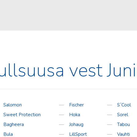
TEENUSED
KONTAKT
Rattahooldus
Kooli 6, Kagukeskus, Võr
Tel:
78 21916
, 5278853
Suuskade hooldus
E-post:
siljasport@siljas
Oleme avatud:
E – R
10:00 – 19:00
ullsuusa vest Juni
L
10:00 – 18:00
P
10:00 – 16:00
Tasuta tarne alates 2
Salomon
Fischer
S´Cool
Sweet Protection
Hoka
Sorel
Bagheera
Johaug
Tabou
Bula
LillSport
Vauhti