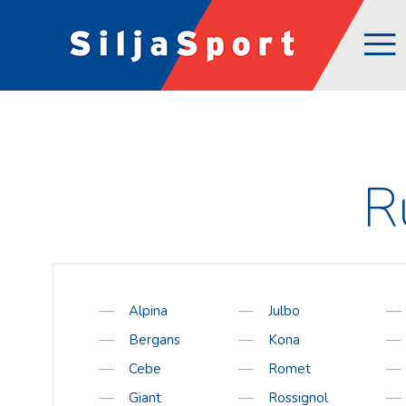
ÜLDINE
E-POOD
Avaleht
Kõik tooted
Abi ja info
Alpina
KKK
Bergans
Järelmaks
Cebe
R
Tagasiside
Giant
Firmast
Hestra
Üld- ja ostutingimused
Julbo
Privaatsuspoliitika
Kona
Alpina
Julbo
E-poe liitumistingimused
Romet
Bergans
Kona
Jalanõude suurused
Rossignol
Cebe
Romet
Suuruste tabel
Rottefella
Giant
Rossignol