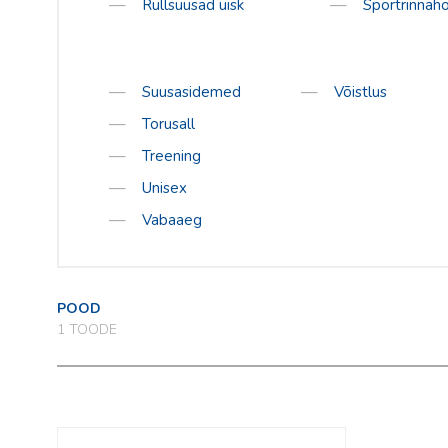
Rullsuusad uisk
Sportrinnaho
Daehlie
Kari Traa
Swenor
Suusasidemed
Võistlus
Rode
Torusall
Skigo
Treening
Unisex
Vabaaeg
POOD
1
TOODE