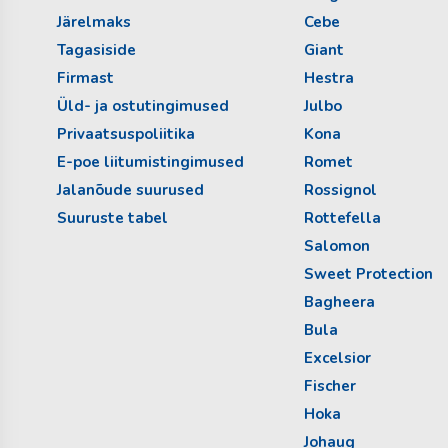
Järelmaks
Cebe
Tagasiside
Giant
Firmast
Hestra
Üld- ja ostutingimused
Julbo
Privaatsuspoliitika
Kona
E-poe liitumistingimused
Romet
Jalanõude suurused
Rossignol
Suuruste tabel
Rottefella
Salomon
Sweet Protection
Bagheera
Bula
Excelsior
Fischer
Hoka
Johaug