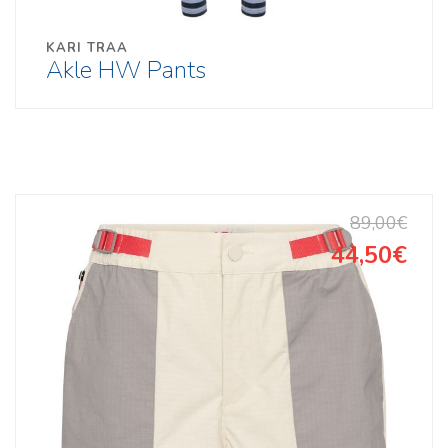
KARI TRAA
Akle HW Pants
89,00€
44,50€