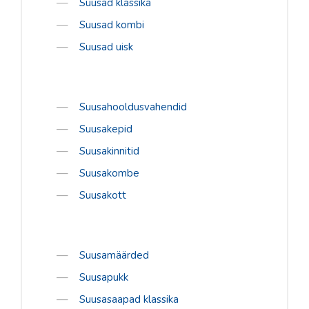
Suusad klassika
Suusad kombi
Suusad uisk
Suusahooldusvahendid
Suusakepid
Suusakinnitid
Suusakombe
Suusakott
Suusamäärded
Suusapukk
Suusasaapad klassika