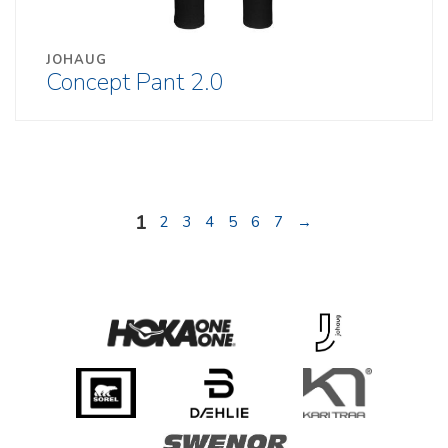
JOHAUG
Concept Pant 2.0
1
2
3
4
5
6
7
→