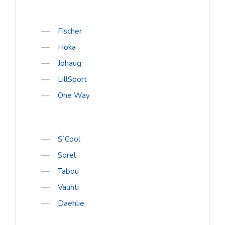
Romet
Rossignol
Fischer
Rottefella
Hoka
Salomon
Johaug
Sweet Protection
LillSport
Bagheera
One Way
Bula
Excelsior
S´Cool
Fischer
Sorel
Hoka
Tabou
Johaug
Vauhti
LillSport
Daehlie
One Way