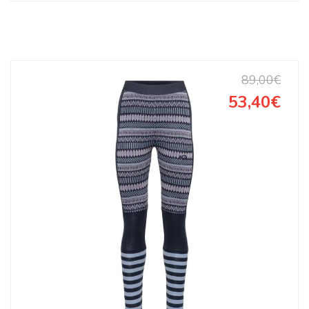
89,00€
53,40€