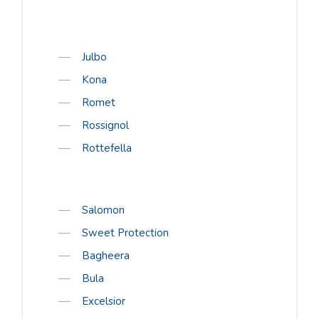
E-poe liitumistingimused
Jalanõude suurused
Julbo
Suuruste tabel
Kona
E-POOD
Romet
Kõik tooted
Rossignol
Alpina
Rottefella
Bergans
Cebe
Salomon
Giant
Sweet Protection
Hestra
Bagheera
Julbo
Bula
Kona
Excelsior