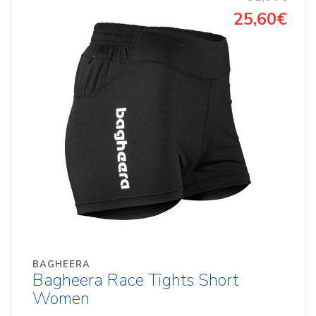
25,60€
BAGHEERA
Bagheera Race Tights Short
Women