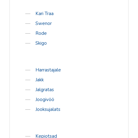
S´Cool
Kari Traa
Sorel
Swenor
Tabou
Rode
Vauhti
Skigo
Daehlie
Kari Traa
Harrastajale
Swenor
Jakk
Rode
Jalgratas
Skigo
Joogivöö
TEENUSED
Jooksujalats
Rattahooldus
Suuskade hooldus
Kepiotsad