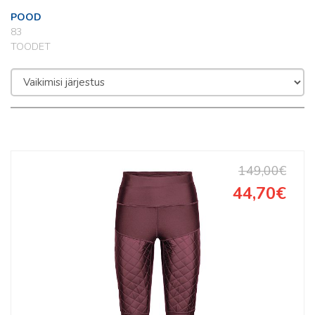
POOD
83
TOODET
149,00€
44,70€