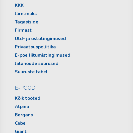
KKK
Järelmaks
Tagasiside
Firmast
Üld- ja ostutingimused
Privaatsuspoliitika
E-poe liitumistingimused
Jalanõude suurused
Suuruste tabel
E-POOD
Kõik tooted
Alpina
Bergans
Cebe
Giant