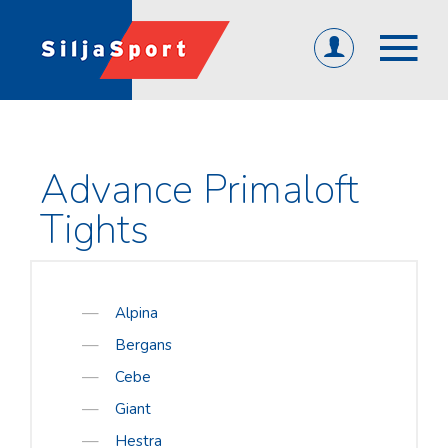
(0)
ET
EN
RU
ÜLDINE
Advance Primaloft
Avaleht
Abi ja info
Tights
KKK
Järelmaks
Alpina
Tagasiside
Bergans
Firmast
Cebe
Üld- ja ostutingimused
Giant
Privaatsuspoliitika
Hestra