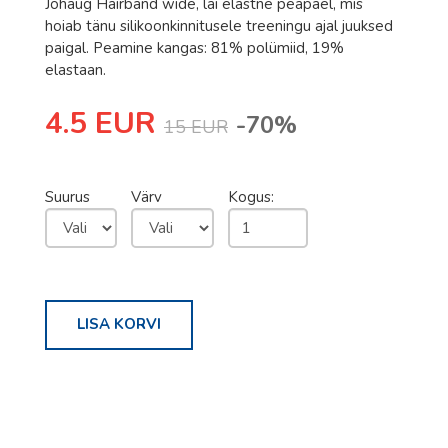
Johaug Hairband wide, lai elastne peapael, mis
Romet
hoiab tänu silikoonkinnitusele treeningu ajal juuksed
Rossignol
paigal. Peamine kangas: 81% polümiid, 19%
elastaan.
Rottefella
4.5 EUR
Salomon
-70%
15 EUR
Sweet Protection
Bagheera
Suurus
Värv
Kogus:
Bula
Excelsior
Fischer
LISA KORVI
Hoka
Johaug
LillSport
One Way