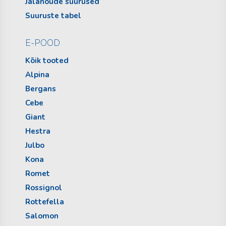
Jalanõude suurused
Suuruste tabel
E-POOD
Kõik tooted
Alpina
Bergans
Cebe
Giant
Hestra
Julbo
Kona
Romet
Rossignol
Rottefella
Salomon