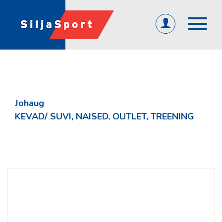
(0)
ET
EN
RU
ÜLDINE
Avaleht
Johaug
Abi ja info
KEVAD/ SUVI, NAISED, OUTLET, TREENING
KKK
Järelmaks
Tagasiside
Firmast
Üld- ja ostutingimused
Privaatsuspoliitika