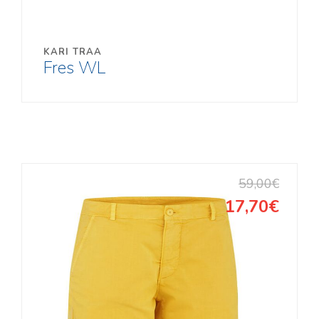
KONTAKT
Kooli 6, Kagukeskus, Võru
KARI TRAA
Tel:
78 21916
, 5278853
Fres WL
E-post:
siljasport@siljasport.ee
Oleme avatud:
E – R
L
10:00 – 19:00
10:00 – 18:00
59,00€
P
17,70€
10:00 – 19:00
10:00 – 16:00
Tasuta tarne alates 200 EUR
782 1916