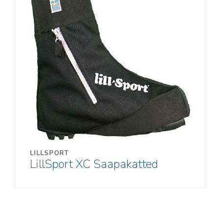
LILLSPORT
LillSport XC Saapakatted