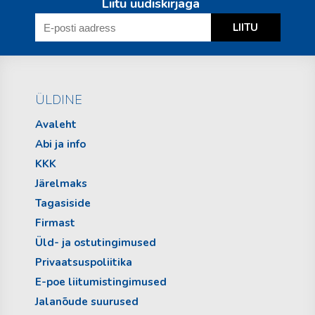
Liitu uudiskirjaga
ÜLDINE
Avaleht
Abi ja info
KKK
Järelmaks
Tagasiside
Firmast
Üld- ja ostutingimused
Privaatsuspoliitika
E-poe liitumistingimused
Jalanõude suurused