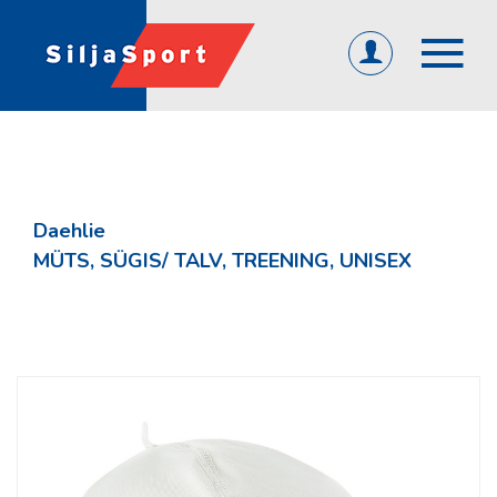
(0)
ET
EN
RU
ÜLDINE
Avaleht
Daehlie
Abi ja info
MÜTS, SÜGIS/ TALV, TREENING, UNISEX
KKK
Järelmaks
Tagasiside
Firmast
Üld- ja ostutingimused
Privaatsuspoliitika