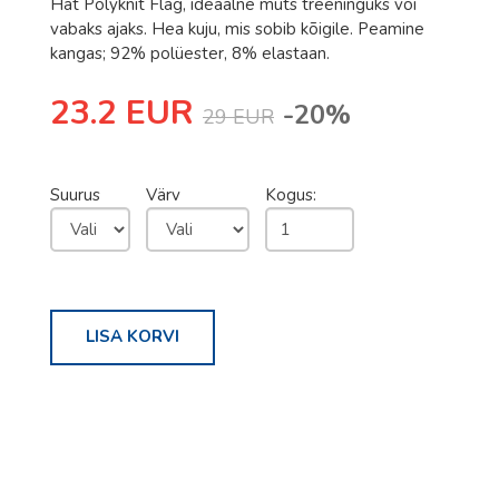
Hat Polyknit Flag, ideaalne müts treeninguks või
Romet
vabaks ajaks. Hea kuju, mis sobib kõigile. Peamine
Rossignol
kangas; 92% polüester, 8% elastaan.
Rottefella
23.2 EUR
-20%
29 EUR
Salomon
Sweet Protection
Suurus
Värv
Kogus:
Bagheera
Bula
Excelsior
Fischer
LISA KORVI
Hoka
Johaug
LillSport
One Way