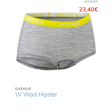
39,00€
KONTAKT
23,40€
Kooli 6, Kagukeskus, Võru
Tel:
78 21916
, 5278853
E-post:
siljasport@siljasport.ee
Oleme avatud:
E – R
L
10:00 – 19:00
10:00 – 18:00
P
10:00 – 19:00
10:00 – 16:00
Tasuta tarne alates 200 EUR
DAEHLIE
W Wool Hipster
782 1916