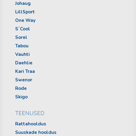
Johaug
LillSport
One Way
S´Cool
Sorel
Tabou
Vauhti
Daehlie
Kari Traa
Swenor
Rode
Skigo
TEENUSED
Rattahooldus
Suuskade hooldus