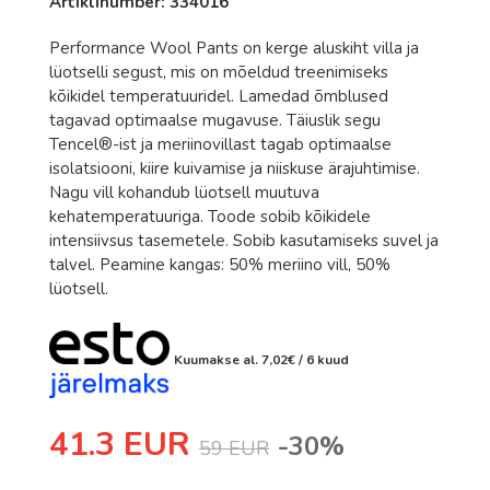
Artiklinumber: 334016
Romet
Rossignol
Performance Wool Pants on kerge aluskiht villa ja
lüotselli segust, mis on mõeldud treenimiseks
Rottefella
kõikidel temperatuuridel. Lamedad õmblused
tagavad optimaalse mugavuse. Täiuslik segu
Salomon
Tencel®-ist ja meriinovillast tagab optimaalse
Sweet Protection
isolatsiooni, kiire kuivamise ja niiskuse ärajuhtimise.
Nagu vill kohandub lüotsell muutuva
Bagheera
kehatemperatuuriga. Toode sobib kõikidele
intensiivsus tasemetele. Sobib kasutamiseks suvel ja
Bula
talvel. Peamine kangas: 50% meriino vill, 50%
Excelsior
lüotsell.
Fischer
Hoka
Kuumakse al.
7,02
€
/ 6 kuud
Johaug
41.3 EUR
LillSport
-30%
59 EUR
One Way