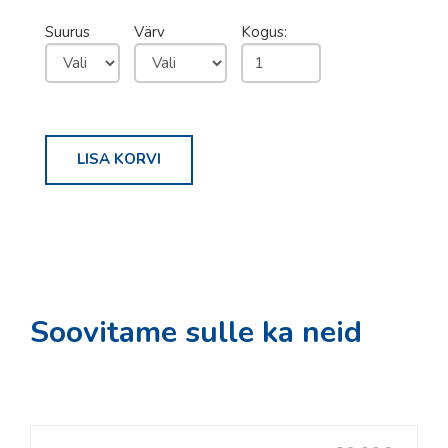
S´Cool
Suurus
Värv
Kogus:
Sorel
Tabou
Vauhti
LISA KORVI
Daehlie
Kari Traa
Swenor
Rode
Skigo
Soovitame sulle ka neid
TEENUSED
Rattahooldus
Suuskade hooldus