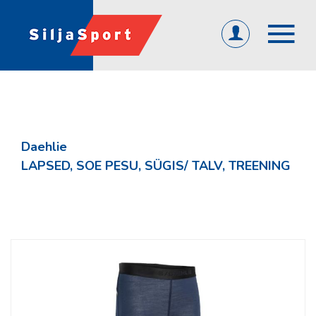
(0)
ET
EN
RU
ÜLDINE
Avaleht
Daehlie
Abi ja info
LAPSED, SOE PESU, SÜGIS/ TALV, TREENING
KKK
Järelmaks
Tagasiside
Firmast
Üld- ja ostutingimused
Privaatsuspoliitika