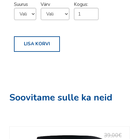
Suurus
Värv
Kogus:
S´Cool
Sorel
Tabou
Vauhti
LISA KORVI
Daehlie
Kari Traa
Swenor
Rode
Soovitame sulle ka neid
Skigo
TEENUSED
Rattahooldus
Suuskade hooldus
39,00€