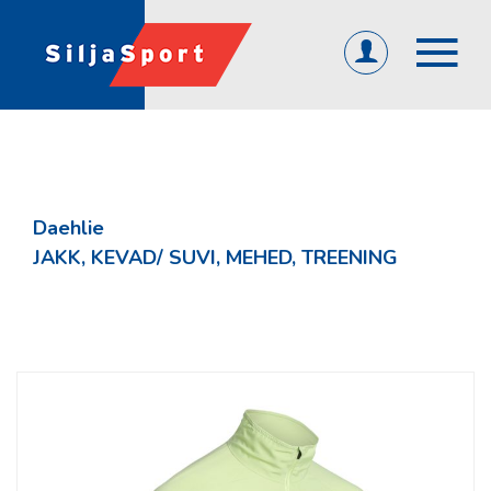
(0)
ET
EN
RU
ÜLDINE
Avaleht
Daehlie
Abi ja info
JAKK, KEVAD/ SUVI, MEHED, TREENING
KKK
Järelmaks
Tagasiside
Firmast
Üld- ja ostutingimused
Privaatsuspoliitika