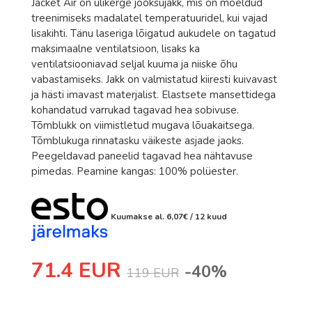
Jacket Air on ülikerge jooksujakk, mis on mõeldud
Romet
treenimiseks madalatel temperatuuridel, kui vajad
Rossignol
lisakihti. Tänu laseriga lõigatud aukudele on tagatud
maksimaalne ventilatsioon, lisaks ka
Rottefella
ventilatsiooniavad seljal kuuma ja niiske õhu
Salomon
vabastamiseks. Jakk on valmistatud kiiresti kuivavast
ja hästi imavast materjalist. Elastsete mansettidega
Sweet Protection
kohandatud varrukad tagavad hea sobivuse.
Tõmblukk on viimistletud mugava lõuakaitsega.
Bagheera
Tõmblukuga rinnatasku väikeste asjade jaoks.
Bula
Peegeldavad paneelid tagavad hea nähtavuse
pimedas. Peamine kangas: 100% polüester.
Excelsior
Fischer
Kuumakse al.
6,07
€
/ 12 kuud
Hoka
Johaug
71.4 EUR
-40%
119 EUR
LillSport
One Way