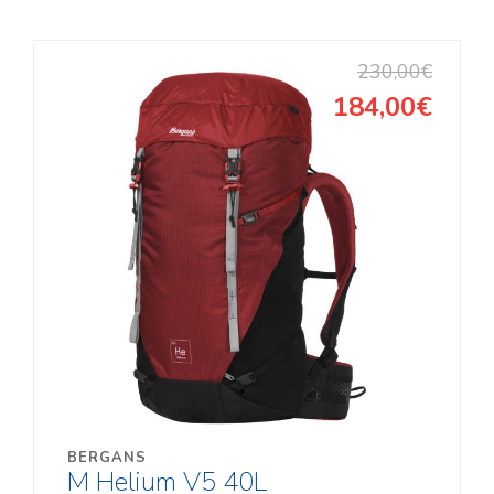
230,00€
184,00€
BERGANS
M Helium V5 40L