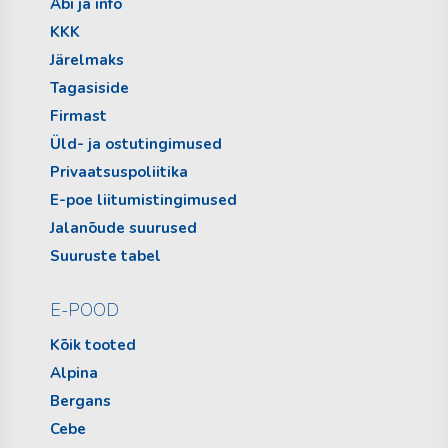
Abi ja info
KKK
Järelmaks
Tagasiside
Firmast
Üld- ja ostutingimused
Privaatsuspoliitika
E-poe liitumistingimused
Jalanõude suurused
Suuruste tabel
E-POOD
Kõik tooted
Alpina
Bergans
Cebe