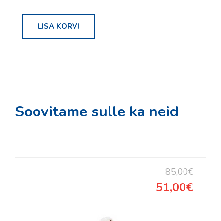
S´Cool
LISA KORVI
Sorel
Tabou
Vauhti
Daehlie
Kari Traa
Soovitame sulle ka neid
Swenor
Rode
Skigo
85,00€
TEENUSED
51,00€
Rattahooldus
Suuskade hooldus