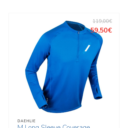
119,00€
59,50€
DAEHLIE
M Long Sleeve Coverage