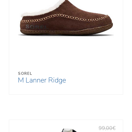
KONTAKT
Kooli 6, Kagukeskus, Võru
Tel:
78 21916
, 5278853
E-post:
siljasport@siljasport.ee
Oleme avatud:
E – R
L
10:00 – 19:00
10:00 – 18:00
SOREL
M Lanner Ridge
P
10:00 – 19:00
10:00 – 16:00
Tasuta tarne alates 200 EUR
782 1916
99,00€