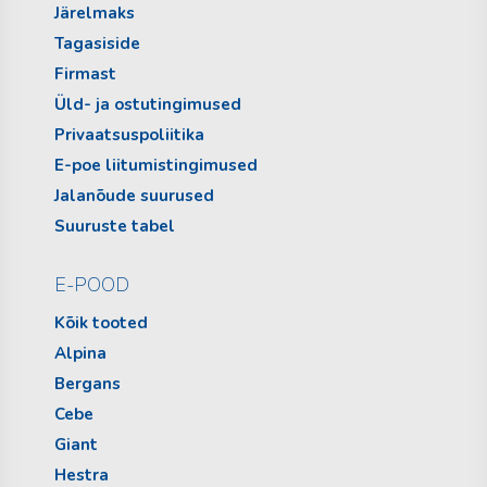
Järelmaks
Tagasiside
Firmast
Üld- ja ostutingimused
Privaatsuspoliitika
E-poe liitumistingimused
Jalanõude suurused
Suuruste tabel
E-POOD
Kõik tooted
Alpina
Bergans
Cebe
Giant
Hestra