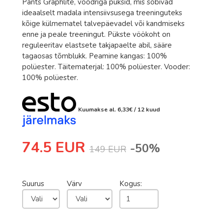
Pants Graphlite, voodriga püksid, mis sobivad
Romet
ideaalselt madala intensiivsusega treeninguteks
Rossignol
kõige külmematel talvepäevadel või kandmiseks
enne ja peale treeningut. Pükste vöökoht on
Rottefella
reguleeritav elastsete takjapaelte abil, sääre
Salomon
tagaosas tõmblukk. Peamine kangas: 100%
polüester. Täitematerjal: 100% polüester. Vooder:
Sweet Protection
100% polüester.
Bagheera
Bula
Kuumakse al.
6,33
€
/ 12 kuud
Excelsior
74.5 EUR
Fischer
-50%
149 EUR
Hoka
Johaug
Suurus
Värv
Kogus:
LillSport
One Way