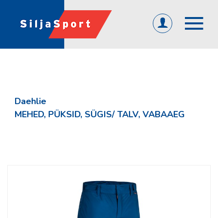
(0)
ET
EN
RU
ÜLDINE
Avaleht
Daehlie
Abi ja info
MEHED, PÜKSID, SÜGIS/ TALV, VABAAEG
KKK
Järelmaks
Tagasiside
Firmast
Üld- ja ostutingimused
Privaatsuspoliitika