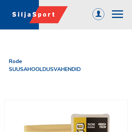
(0)
ET
EN
RU
ÜLDINE
Avaleht
Rode
Abi ja info
SUUSAHOOLDUSVAHENDID
KKK
Järelmaks
Tagasiside
Firmast
Üld- ja ostutingimused
Privaatsuspoliitika