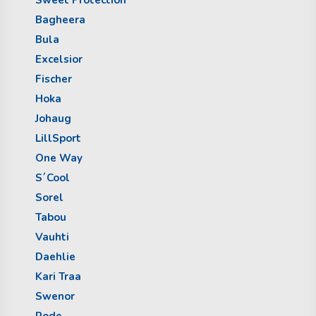
Bagheera
Bula
Excelsior
Fischer
Hoka
Johaug
LillSport
One Way
S´Cool
Sorel
Tabou
Vauhti
Daehlie
Kari Traa
Swenor
Rode