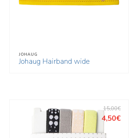
JOHAUG
Johaug Hairband wide
15,00€
4,50€