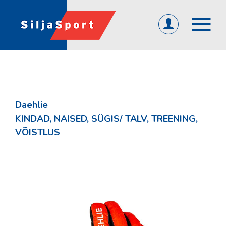
(0)
ET
EN
RU
ÜLDINE
Avaleht
Daehlie
Abi ja info
KINDAD, NAISED, SÜGIS/ TALV, TREENING,
KKK
VÕISTLUS
Järelmaks
Tagasiside
Firmast
Üld- ja ostutingimused
Privaatsuspoliitika