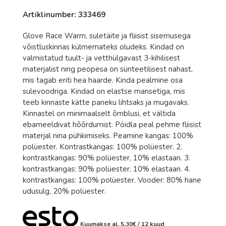
Romet
Artiklinumber: 333469
Rossignol
Glove Race Warm, suletäite ja fliisist sisemusega
Rottefella
võistluskinnas külmemateks oludeks. Kindad on
Salomon
valmistatud tuult- ja vetthülgavast 3-kihilisest
materjalist ning peopesa on sünteetilisest nahast,
Sweet Protection
mis tagab eriti hea haarde. Kinda pealmine osa
sulevoodriga. Kindad on elastse mansetiga, mis
Bagheera
teeb kinnaste kätte paneku lihtsaks ja mugavaks.
Bula
Kinnastel on minimaalselt õmblusi, et vältida
ebameeldivat hõõrdumist. Pöidla peal pehme fliisist
Excelsior
materjal nina pühkimiseks. Peamine kangas: 100%
polüester. Kontrastkangas: 100% polüester. 2.
Fischer
kontrastkangas: 90% polüester, 10% elastaan. 3.
Hoka
kontrastkangas: 90% polüester, 10% elastaan. 4.
kontrastkangas: 100% polüester. Vooder: 80% hane
Johaug
udusulg, 20% polüester.
LillSport
One Way
Kuumakse al.
5,30
€
/ 12 kuud