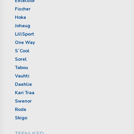
Excelsior
Fischer
Hoka
Johaug
LillSport
One Way
S´Cool
Sorel
Tabou
Vauhti
Daehlie
Kari Traa
Swenor
Rode
Skigo
TEENUSED