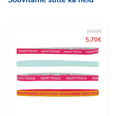
KONTAKT
Kooli 6, Kagukeskus, Võru
Tel:
78 21916
, 5278853
19,00€
E-post:
siljasport@siljasport.ee
5,70€
Oleme avatud:
E – R
L
10:00 – 19:00
10:00 – 18:00
P
10:00 – 19:00
10:00 – 16:00
Tasuta tarne alates 200 EUR
782 1916