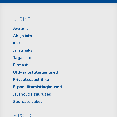
ÜLDINE
Avaleht
Abi ja info
KKK
Järelmaks
Tagasiside
Firmast
Üld- ja ostutingimused
Privaatsuspoliitika
E-poe liitumistingimused
Jalanõude suurused
Suuruste tabel
E-POOD