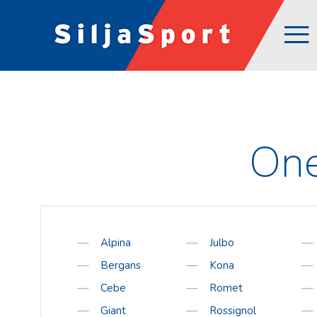
ÜLDINE
E-POOD
Avaleht
Kõik tooted
Abi ja info
Alpina
KKK
Bergans
Järelmaks
Cebe
One
Tagasiside
Giant
Firmast
Hestra
Üld- ja ostutingimused
Julbo
Privaatsuspoliitika
Kona
Alpina
Julbo
E-poe liitumistingimused
Romet
Bergans
Kona
Jalanõude suurused
Rossignol
Cebe
Romet
Suuruste tabel
Rottefella
Giant
Rossignol