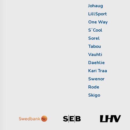
Johaug
LillSport
One Way
S´Cool
Sorel
Tabou
Vauhti
Daehlie
Kari Traa
Swenor
Rode
Skigo