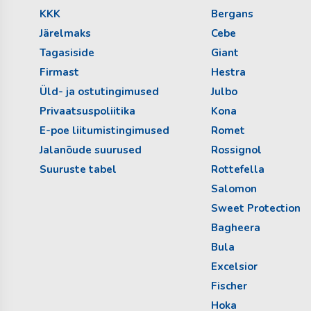
KKK
Bergans
Järelmaks
Cebe
Tagasiside
Giant
Firmast
Hestra
Üld- ja ostutingimused
Julbo
Privaatsuspoliitika
Kona
E-poe liitumistingimused
Romet
Jalanõude suurused
Rossignol
Suuruste tabel
Rottefella
Salomon
Sweet Protection
Bagheera
Bula
Excelsior
Fischer
Hoka