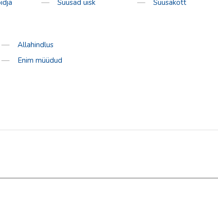
idja
Suusad uisk
Suusakott
Allahindlus
Enim müüdud