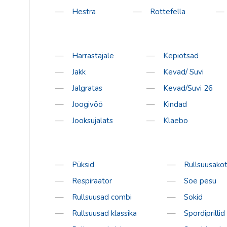
Salomon
Hestra
Rottefella
Sweet Protec
Bagheera
Bula
Harrastajale
Kepiotsad
Excelsior
Jakk
Kevad/ Suvi
Fischer
Jalgratas
Kevad/Suvi 26
Hoka
Joogivöö
Kindad
Johaug
Jooksujalats
Klaebo
LillSport
One Way
Püksid
Rullsuusakot
S´Cool
Respiraator
Soe pesu
Sorel
Rullsuusad combi
Sokid
Tabou
Rullsuusad klassika
Spordiprillid
Vauhti