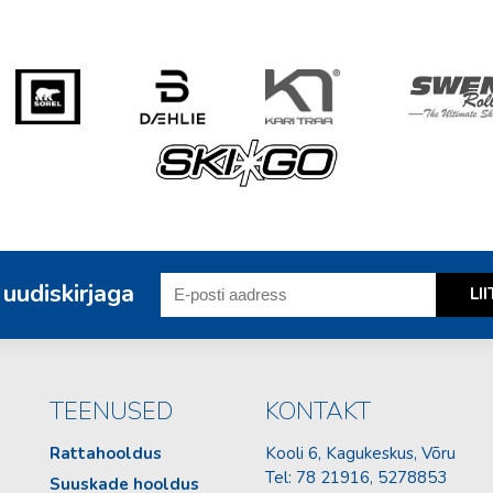
 uudiskirjaga
TEENUSED
KONTAKT
Rattahooldus
Kooli 6, Kagukeskus, Võru
Tel:
78 21916
, 5278853
Suuskade hooldus