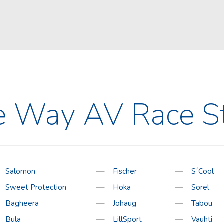
TEENUSED
KONTAKT
Rattahooldus
Kooli 6, Kagukeskus, Võr
Tel:
78 21916
, 5278853
Suuskade hooldus
E-post:
siljasport@siljas
Oleme avatud:
E – R
10:00 – 19:00
 Way AV Race S
L
10:00 – 18:00
P
10:00 – 16:00
Tasuta tarne alates 2
Salomon
Fischer
S´Cool
Sweet Protection
Hoka
Sorel
Bagheera
Johaug
Tabou
Bula
LillSport
Vauhti