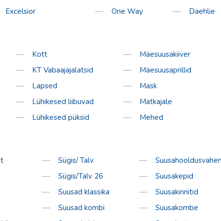
Excelsior
One Way
Daehlie
tion
Kott
Mäesuusakiiver
KT Vabaajajalatsid
Mäesuusaprillid
Lapsed
Mask
Lühikesed liibuvad
Matkajale
Lühikesed püksid
Mehed
t
Sügis/ Talv
Suusahooldusvahen
Sügis/Talv 26
Suusakepid
Suusad klassika
Suusakinnitid
Suusad kombi
Suusakombe