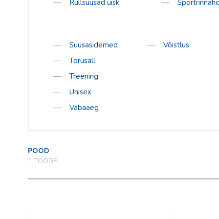
Rullsuusad uisk
Sportrinnaho
Daehlie
Kari Traa
Swenor
Suusasidemed
Võistlus
Rode
Torusall
Skigo
Treening
Unisex
Vabaaeg
POOD
1
TOODE