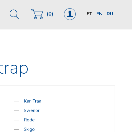
(0)
ET
EN
RU
782 1916
u
port.ee
trap
00 EUR
Kari Traa
Swenor
Rode
Skigo